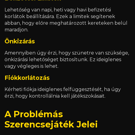
Lehetőség van napi, heti vagy havi befizetési
korlátok beállítására. Ezek a limitek segítenek
abban, hogy előre meghatározott kereteken belül
maradjon.
Önkizárás
Amennyiben úgy érzi, hogy szünetre van szüksége,
önkizárási lehetőséget biztosítunk. Ez ideiglenes
vagy végleges is lehet.
Fiókkorlátozás
Kérheti fiókja ideiglenes felfüggesztését, ha úgy
érzi, hogy kontrollálnia kell játékszokásait.
A Problémás
Szerencsejáték Jelei