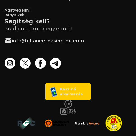
Adatvédelmi
irányelvek
Segítség kell?
Küldjön nekünk egy e-mailt
info@chancercasino-hu.com
Kaszinó
alkalmazás